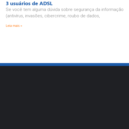
3 usuários de ADSL
Se você tem alguma dúvida sobre segurança da informação
(antivírus, invasões, cibercrime, roubo de dados,
Leia mais »