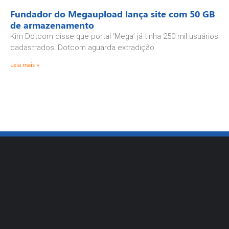
Fundador do Megaupload lança site com 50 GB
de armazenamento
Kim Dotcom disse que portal ‘Mega’ já tinha 250 mil usuários
cadastrados. Dotcom aguarda extradição
Leia mais »