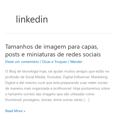
linkedin
Tamanhos de imagem para capas,
Tamanhos
de
posts e miniaturas de redes sociais
imagem
Deixe um comentário
/
Dicas e Truques
/
Wander
para
capas,
O Blog de tecnologia hoje, vai ajudar muitos amigos que estão na
posts
profissão de Social Media, Youtuber, Digital Influencer, Marketing
e
Digital e até mesmo você que está preparando suas redes sociais
miniaturas
de maneira mais organizada e profissional. Hoje postaremos sobre
de
o tamanho correto das imagens que são utilizadas como
redes
thumbnail, postagens, stories, entre outras séries […]
sociais
Read More »