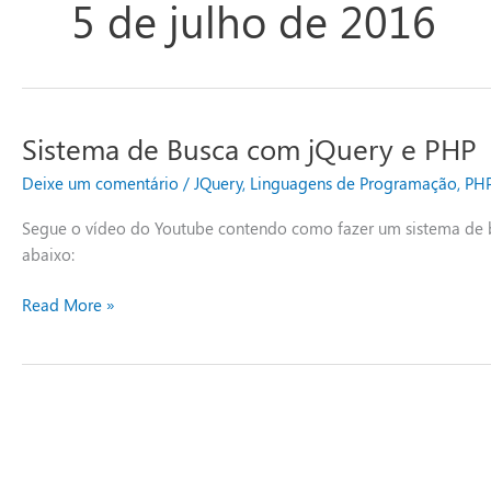
5 de julho de 2016
Sistema de Busca com jQuery e PHP
Sistema
de
Deixe um comentário
/
JQuery
,
Linguagens de Programação
,
PH
Busca
com
Segue o vídeo do Youtube contendo como fazer um sistema de b
jQuery
abaixo:
e
PHP
Read More »