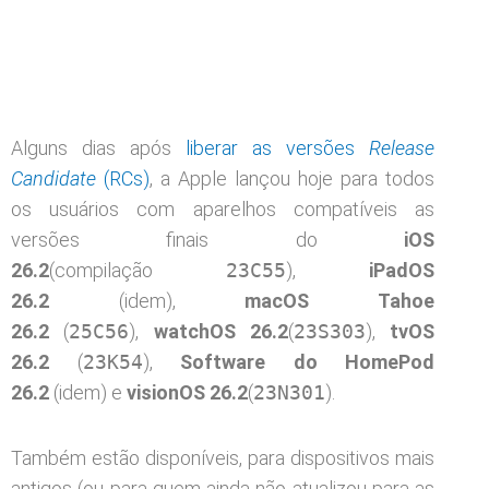
Alguns dias após
liberar as versões
Release
Candidate
(RCs)
, a Apple lançou hoje para todos
os usuários com aparelhos compatíveis as
versões finais do
iOS
26.2
(compilação
23C55
),
iPadOS
26.2
(idem),
macOS Tahoe
26.2
(
25C56
),
watchOS 26.2
(
23S303
),
tvOS
26.2
(
23K54
),
Software do HomePod
26.2
(idem) e
visionOS 26.2
(
23N301
).
Também estão disponíveis, para dispositivos mais
antigos (ou para quem ainda não atualizou para as