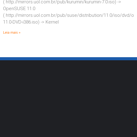
( http://mirrors.uol.com.br/pub/kurumin/kurumin-7.0.iso) ->
OpenSUSE 11.0
( http://mirrors.uol.com.br/pub/suse/distribution/11.0/iso/dvd/
11.0-DVD-i386.iso) -> Kernel
Leia mais »