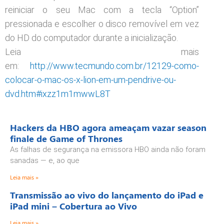
reiniciar o seu Mac com a tecla “Option”
pressionada e escolher o disco removível em vez
do HD do computador durante a inicialização.
Leia mais
em:
http://www.tecmundo.com.br/12129-como-
colocar-o-mac-os-x-lion-em-um-pendrive-ou-
dvd.htm#ixzz1m1mwwL8T
Hackers da HBO agora ameaçam vazar season
finale de Game of Thrones
As falhas de segurança na emissora HBO ainda não foram
sanadas — e, ao que
Leia mais »
Transmissão ao vivo do lançamento do iPad e
iPad mini – Cobertura ao Vivo
Leia mais »