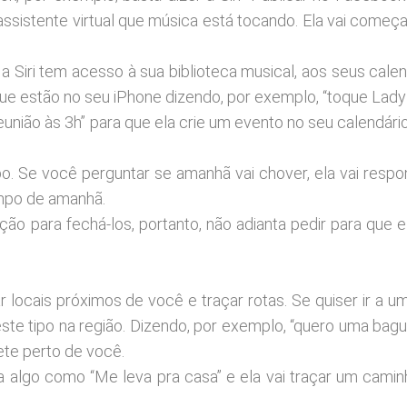
sistente virtual que música está tocando. Ela vai começar
a Siri tem acesso à sua biblioteca musical, aos seus calen
que estão no seu iPhone dizendo, por exemplo, “toque Lady
o às 3h” para que ela crie um evento no seu calendário.
o. Se você perguntar se amanhã vai chover, ela vai resp
empo de amanhã.
ação para fechá-los, portanto, não adianta pedir para que 
r locais próximos de você e traçar rotas. Se quiser ir a u
este tipo na região. Dizendo, por exemplo, “quero uma bagu
te perto de você.
a algo como “Me leva pra casa” e ela vai traçar um camin