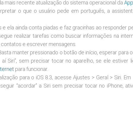
da mais recente atualização do sistema operacional da
App
rpretar o que o usuário pede em português, a assistente
 e ela ainda conta piadas e faz gracinhas ao responder p
nsegue realizar tarefas como buscar informações na
inter
r contatos e escrever mensagens.
asta manter pressionado o botão de início, esperar para ou
 aí Siri”, sem precisar tocar no aparelho, se ele estiver 
nternet
para funcionar.
lização para o iOS 8.3, acesse Ajustes > Geral > Siri. Em 
seguir “acordar” a Siri sem precisar tocar no iPhone, ati