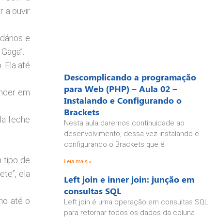
 a ouvir
dários e
 Gaga”.
 Ela até
Descomplicando a programação
para Web (PHP) – Aula 02 –
onder em
Instalando e Configurando o
Brackets
ela feche
Nesta aula daremos continuidade ao
desenvolvimento, dessa vez instalando e
configurando o Brackets que é
m tipo de
Leia mais »
ete”, ela
Left join e inner join: junção em
consultas SQL
ho até o
Left join é uma operação em consultas SQL
para retornar todos os dados da coluna