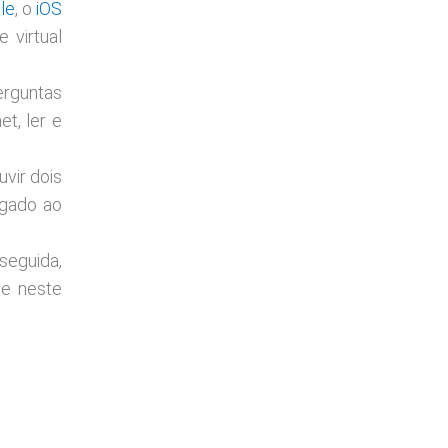
le
, o
iOS
 virtual
erguntas
net
, ler e
vir dois
ligado ao
seguida,
ve neste