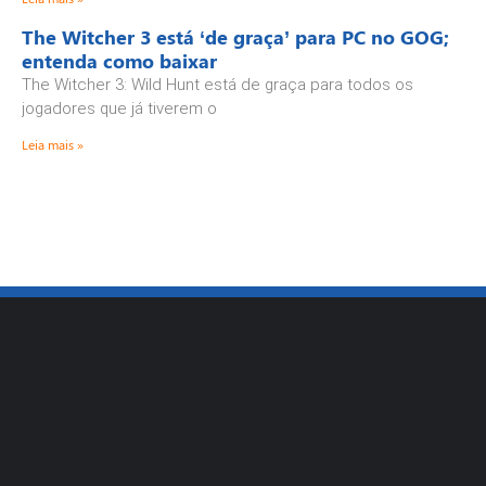
The Witcher 3 está ‘de graça’ para PC no GOG;
entenda como baixar
The Witcher 3: Wild Hunt está de graça para todos os
jogadores que já tiverem o
Leia mais »