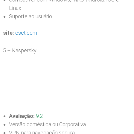
Línux
Suporte ao usuário
site:
eset.com
5 – Kaspersky
Avaliação:
9.2
Versão doméstica ou Corporativa
VPN para navegação segura