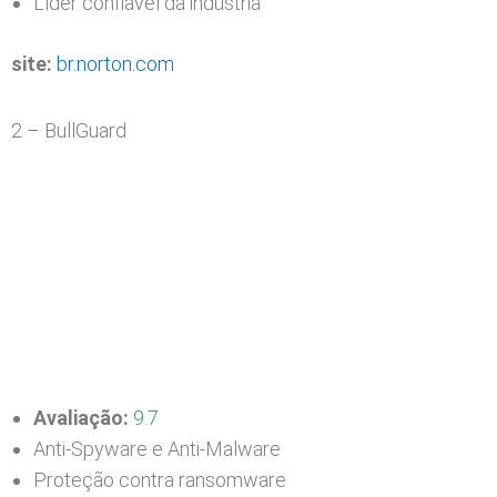
Líder confiável da indústria
site:
br.norton.com
2 – BullGuard
Avaliação:
9.7
Anti-Spyware e Anti-Malware
Proteção contra ransomware