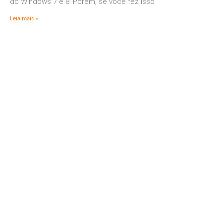
do Windows 7 e 8. Porém, se você fez isso
Leia mais »