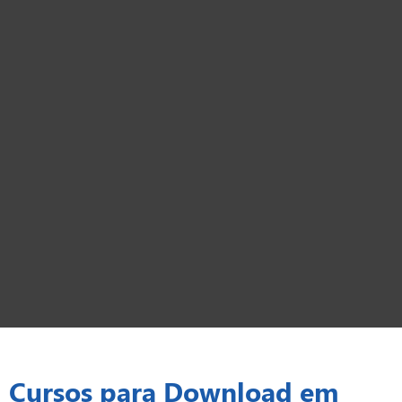
Cursos para Download em