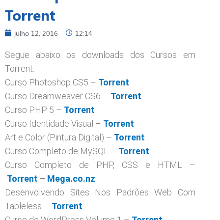
Torrent
julho 12, 2016
12:14
Segue abaixo os downloads dos Cursos em
Torrent:
Curso Photoshop CS5 –
Torrent
Curso Dreamweaver CS6 –
Torrent
Curso PHP 5 –
Torrent
Curso Identidade Visual –
Torrent
Art e Color (Pintura Digital) –
Torrent
Curso Completo de MySQL –
Torrent
Curso Completo de PHP, CSS e HTML –
Torrent
–
Mega.co.nz
Desenvolvendo Sites Nos Padrões Web Com
Tableless –
Torrent
Curso de WordPress Volume 1 –
Torrent