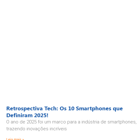
Retrospectiva Tech: Os 10 Smartphones que
Definiram 2025!
O ano de 2025 foi um marco para a indústria de smartphones,
trazendo inovações incríveis
Leia mais »