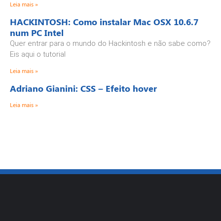
Leia mais »
HACKINTOSH: Como instalar Mac OSX 10.6.7
num PC Intel
Quer entrar para o mundo do Hackintosh e não sabe como?
Eis aqui o tutorial
Leia mais »
Adriano Gianini: CSS – Efeito hover
Leia mais »