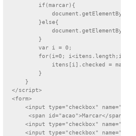
if
(
marcar
){
            document
.
getElementById
(
'
}
else
{
            document
.
getElementById
(
'
}
var
 i 
=
0
;
for
(
i
=
0
;
 i
<
itens
.
length
;
i
++){
            itens
[
i
].
checked 
=
 marcar
}
}
</script>
<form>
<input
type
=
"checkbox"
name
=
"core
<span
id
=
"acao"
>
Marcar
</span>
<b
<input
type
=
"checkbox"
name
=
"core
<input
type
=
"checkbox"
name
=
"core