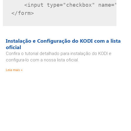
<input
type
=
"checkbox"
name
=
"core
</form>
Instalação e Configuração do KODI com a lista
oficial
Confira o tutorial detalhado para instalação do KODI e
configura-lo com a nossa lista oficial.
Leia mais »