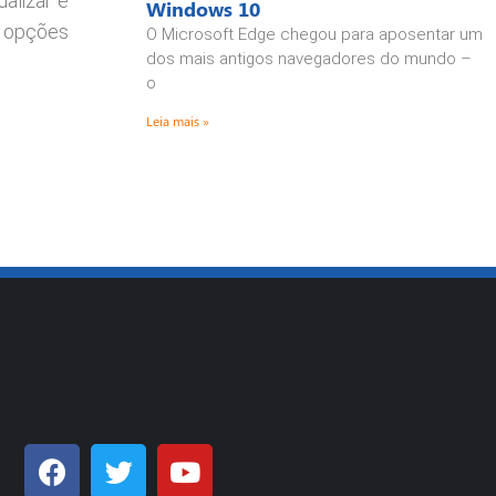
alizar e
Windows 10
r opções
O Microsoft Edge chegou para aposentar um
dos mais antigos navegadores do mundo –
o
Leia mais »
F
T
Y
a
w
o