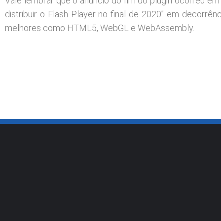
Vale lembrar que o anúncio do fim do plugin ocorreu em 
distribuir o Flash Player no final de 2020” em decorrên
melhores como HTML5, WebGL e WebAssembly.