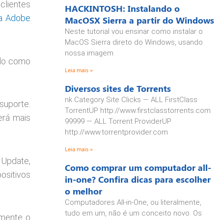
lientes
HACKINTOSH: Instalando o
a Adobe
MacOSX Sierra a partir do Windows
Neste tutorial vou ensinar como instalar o
MacOS Sierra direto do Windows, usando
nossa imagem
ado como
Leia mais »
Diversos sites de Torrents
nk Category Site Clicks — ALL FirstClass
suporte.
TorrentUP http://www.firstclasstorrents.com
erá mais
99999 — ALL Torrent ProviderUP
http://www.torrentprovider.com
Leia mais »
 Update,
Como comprar um computador all-
sitivos
in-one? Confira dicas para escolher
o melhor
Computadores All-in-One, ou literalmente,
tudo em um, não é um conceito novo. Os
amente o