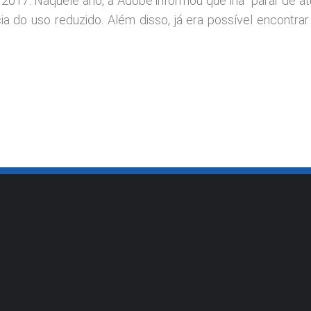
2017. Naquele ano, a Adobe informou que iria “parar de atu
cia do uso reduzido. Além disso, já era possível encontra