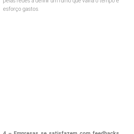
pelas redes a definir um rumo que valha o tempo e
esforço gastos.
4 – Empresas se satisfazem com feedbacks