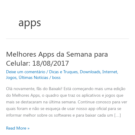
apps
Melhores Apps da Semana para
Melhores
Apps
Celular: 18/08/2017
da
Deixe um comentário
/
Dicas e Truques
,
Downloads
,
Internet
,
Semana
Jogos
,
Últimas Notícias
/
boss
para
Celular:
Olá novamente, fãs do Baixaki! Está começando mais uma edição
18/08/2017
do Melhores Apps, o quadro que traz os aplicativos e jogos que
mais se destacaram na última semana. Continue conosco para ver
quais foram e não se esqueça de usar nosso app oficial para se
informar melhor sobre os softwares e para baixar cada um […]
Read More »