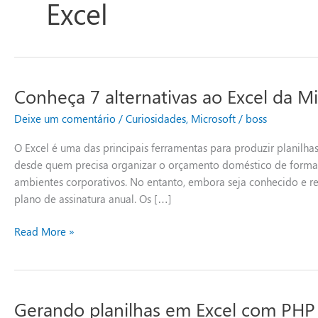
Excel
Conheça 7 alternativas ao Excel da Mi
Conheça
7
Deixe um comentário
/
Curiosidades
,
Microsoft
/
boss
alternativas
ao
O Excel é uma das principais ferramentas para produzir planilh
Excel
desde quem precisa organizar o orçamento doméstico de forma 
da
ambientes corporativos. No entanto, embora seja conhecido e 
Microsoft
plano de assinatura anual. Os […]
Read More »
Gerando planilhas em Excel com PHP
Gerando