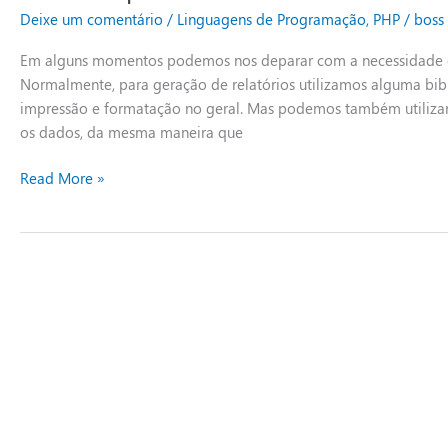
planilhas
Deixe um comentário
/
Linguagens de Programação
,
PHP
/
boss
em
Excel
Em alguns momentos podemos nos deparar com a necessidade d
com
Normalmente, para geração de relatórios utilizamos alguma bi
PHP
impressão e formatação no geral. Mas podemos também utilizar r
os dados, da mesma maneira que
Read More »