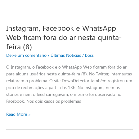
Instagram, Facebook e WhatsApp
Instagram,
Facebook
Web ficam fora do ar nesta quinta-
e
feira (8)
WhatsApp
Web
Deixe um comentário
/
Últimas Notícias
/
boss
ficam
O Instagram, o Facebook e o WhatsApp Web ficaram fora do ar
fora
para alguns usuários nesta quinta-feira (8). No Twitter, internautas
do
relataram o problema. O site DownDetector também registrou um
ar
pico de reclamações a partir das 18h. No Instagram, nem os
nesta
stories e nem o feed carregavam, o mesmo foi observado no
quinta-
Facebook. Nos dois casos os problemas
feira
(8)
Read More »