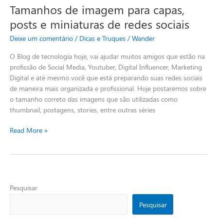
Tamanhos de imagem para capas,
Tamanhos
de
posts e miniaturas de redes sociais
imagem
Deixe um comentário
/
Dicas e Truques
/
Wander
para
capas,
O Blog de tecnologia hoje, vai ajudar muitos amigos que estão na
posts
profissão de Social Media, Youtuber, Digital Influencer, Marketing
e
Digital e até mesmo você que está preparando suas redes sociais
miniaturas
de maneira mais organizada e profissional. Hoje postaremos sobre
de
o tamanho correto das imagens que são utilizadas como
redes
thumbnail, postagens, stories, entre outras séries
sociais
Read More »
Pesquisar
Pesquisar