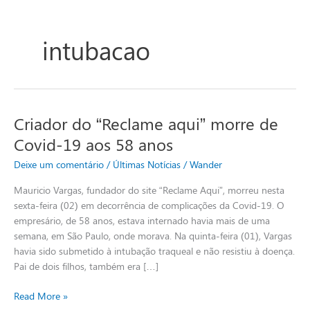
intubacao
Criador do “Reclame aqui” morre de
Criador
do
Covid-19 aos 58 anos
“Reclame
Deixe um comentário
/
Últimas Notícias
/
Wander
aqui”
morre
Mauricio Vargas, fundador do site “Reclame Aqui”, morreu nesta
de
sexta-feira (02) em decorrência de complicações da Covid-19. O
Covid-
empresário, de 58 anos, estava internado havia mais de uma
19
semana, em São Paulo, onde morava. Na quinta-feira (01), Vargas
aos
havia sido submetido à intubação traqueal e não resistiu à doença.
58
Pai de dois filhos, também era […]
anos
Read More »