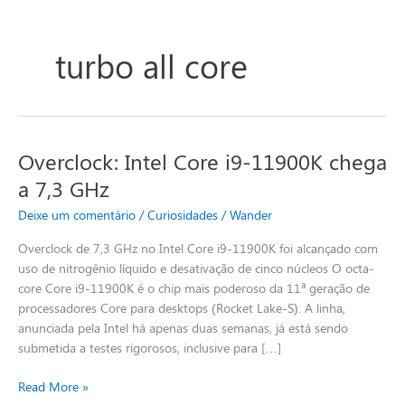
turbo all core
Overclock: Intel Core i9-11900K chega
Overclock:
Intel
a 7,3 GHz
Core
Deixe um comentário
/
Curiosidades
/
Wander
i9-
11900K
Overclock de 7,3 GHz no Intel Core i9-11900K foi alcançado com
chega
uso de nitrogênio líquido e desativação de cinco núcleos O octa-
a
core Core i9-11900K é o chip mais poderoso da 11ª geração de
7,3
processadores Core para desktops (Rocket Lake-S). A linha,
GHz
anunciada pela Intel há apenas duas semanas, já está sendo
submetida a testes rigorosos, inclusive para […]
Read More »