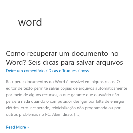
word
Como recuperar um documento no
Como
recuperar
Word? Seis dicas para salvar arquivos
um
Deixe um comentário
/
Dicas e Truques
/
boss
documento
no
Recuperar documentos do Word é possível em alguns casos. O
Word?
editor de texto permite salvar cópias de arquivos automaticamente
Seis
por meio de alguns recursos, o que garante que o usuário não
dicas
perderá nada quando o computador desligar por falta de energia
para
elétrica, erro inesperado, reinicialização não programada ou por
salvar
outros problemas no PC. Além disso, […]
arquivos
Read More »