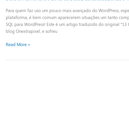
comandos
SQL
Para quem faz uso um pouco mais avançado do WordPress, espe
para
plataforma, é bem comum aparecerem situações um tanto comple
WordPress
SQL para WordPress! Este é um artigo traduzido do original “13
blog Onextrapixel, e sofreu
Read More »