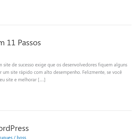
m 11 Passos
 site de sucesso exige que os desenvolvedores fiquem alguns
er um site rápido com alto desempenho. Felizmente, se você
eu site e melhorar […]
ordPress
ruques
/
boss