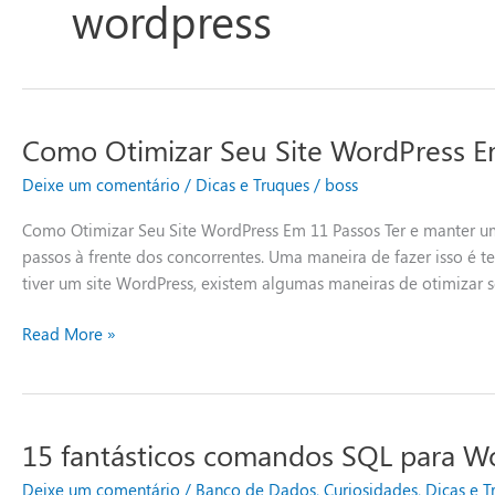
wordpress
Como Otimizar Seu Site WordPress E
Como
Otimizar
Deixe um comentário
/
Dicas e Truques
/
boss
Seu
Site
Como Otimizar Seu Site WordPress Em 11 Passos Ter e manter um
WordPress
passos à frente dos concorrentes. Uma maneira de fazer isso é t
Em
tiver um site WordPress, existem algumas maneiras de otimizar s
11
Passos
Read More »
15 fantásticos comandos SQL para W
15
fantásticos
Deixe um comentário
/
Banco de Dados
,
Curiosidades
,
Dicas e T