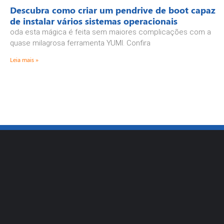
Descubra como criar um pendrive de boot capaz
de instalar vários sistemas operacionais
oda esta mágica é feita sem maiores complicações com a
quase milagrosa ferramenta YUMI. Confira
Leia mais »