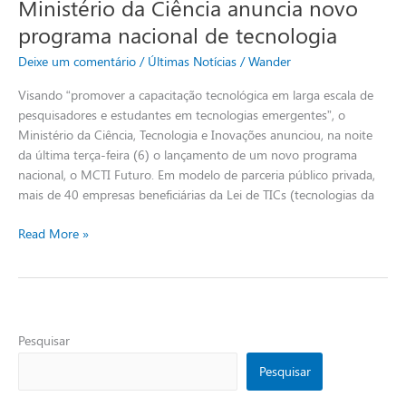
Ministério da Ciência anuncia novo
Ministério
da
programa nacional de tecnologia
Ciência
Deixe um comentário
/
Últimas Notícias
/
Wander
anuncia
novo
Visando “promover a capacitação tecnológica em larga escala de
programa
pesquisadores e estudantes em tecnologias emergentes”, o
nacional
Ministério da Ciência, Tecnologia e Inovações anunciou, na noite
de
da última terça-feira (6) o lançamento de um novo programa
tecnologia
nacional, o MCTI Futuro. Em modelo de parceria público privada,
mais de 40 empresas beneficiárias da Lei de TICs (tecnologias da
Read More »
Pesquisar
Pesquisar