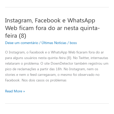
Instagram, Facebook e WhatsApp
Instagram,
Facebook
Web ficam fora do ar nesta quinta-
e
feira (8)
WhatsApp
Web
Deixe um comentário
/
Últimas Notícias
/
boss
ficam
O Instagram, o Facebook e o WhatsApp Web ficaram fora do ar
fora
para alguns usuários nesta quinta-feira (8). No Twitter, internautas
do
relataram o problema. O site DownDetector também registrou um
ar
pico de reclamações a partir das 18h. No Instagram, nem os
nesta
stories e nem o feed carregavam, o mesmo foi observado no
quinta-
Facebook. Nos dois casos os problemas
feira
(8)
Read More »