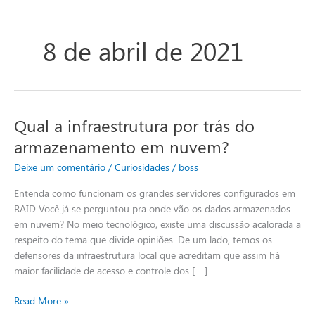
8 de abril de 2021
Qual a infraestrutura por trás do
Qual
a
armazenamento em nuvem?
infraestrutura
Deixe um comentário
/
Curiosidades
/
boss
por
trás
Entenda como funcionam os grandes servidores configurados em
do
RAID Você já se perguntou pra onde vão os dados armazenados
armazenamento
em nuvem? No meio tecnológico, existe uma discussão acalorada a
em
respeito do tema que divide opiniões. De um lado, temos os
nuvem?
defensores da infraestrutura local que acreditam que assim há
maior facilidade de acesso e controle dos […]
Read More »