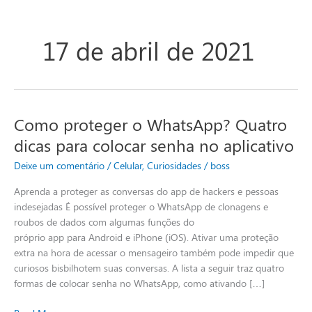
17 de abril de 2021
Como proteger o WhatsApp? Quatro
Como
proteger
dicas para colocar senha no aplicativo
o
Deixe um comentário
/
Celular
,
Curiosidades
/
boss
WhatsApp?
Quatro
Aprenda a proteger as conversas do app de hackers e pessoas
dicas
indesejadas É possível proteger o WhatsApp de clonagens e
para
roubos de dados com algumas funções do
colocar
próprio app para Android e iPhone (iOS). Ativar uma proteção
senha
extra na hora de acessar o mensageiro também pode impedir que
no
curiosos bisbilhotem suas conversas. A lista a seguir traz quatro
aplicativo
formas de colocar senha no WhatsApp, como ativando […]