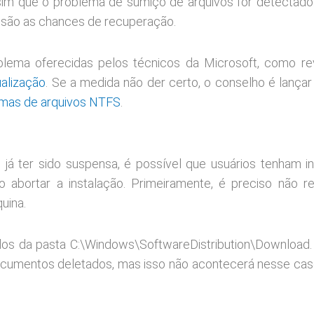
im que o problema de sumiço de arquivos for detectado
 são as chances de recuperação.
blema oferecidas pelos técnicos da Microsoft, como re
ualização
. Se a medida não der certo, o conselho é lança
emas de arquivos NTFS
.
á ter sido suspensa, é possível que usuários tenham in
abortar a instalação. Primeiramente, é preciso não rei
uina.
ados da pasta C:\Windows\SoftwareDistribution\Download
cumentos deletados, mas isso não acontecerá nesse caso