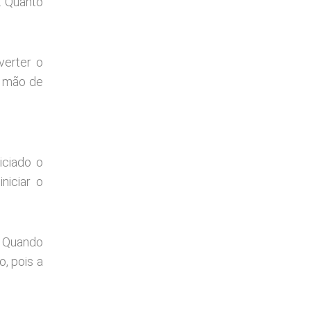
. Quanto
verter o
r mão de
iciado o
niciar o
. Quando
, pois a