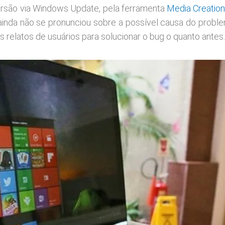
ersão via Windows Update, pela ferramenta
Media Creatio
inda não se pronunciou sobre a possível causa do probl
s relatos de usuários para solucionar o bug o quanto antes.