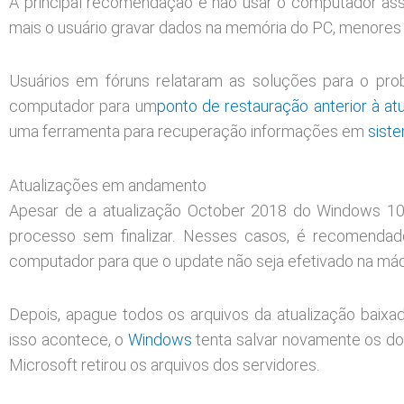
A principal recomendação é não usar o computador ass
mais o usuário gravar dados na memória do PC, menores
Usuários em fóruns relataram as soluções para o pro
computador para um
ponto de restauração anterior à at
uma ferramenta para recuperação informações em
sist
Atualizações em andamento
Apesar de a atualização October 2018 do Windows 10 j
processo sem finalizar. Nesses casos, é recomendado 
computador para que o update não seja efetivado na máq
Depois, apague todos os arquivos da atualização baix
isso acontece, o
Windows
tenta salvar novamente os do
Microsoft retirou os arquivos dos servidores.