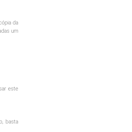
cópia da
adas um
sar este
o, basta