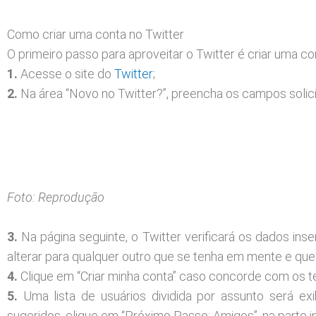
Como criar uma conta no Twitter
O primeiro passo para aproveitar o Twitter é criar uma co
1.
Acesse o site do
Twitter
;
2.
Na área “Novo no Twitter?”, preencha os campos solici
Foto: Reprodução
3.
Na página seguinte, o Twitter verificará os dados ins
alterar para qualquer outro que se tenha em mente e que a
4.
Clique em “Criar minha conta” caso concorde com os 
5.
Uma lista de usuários dividida por assunto será ex
sugeridos, clique em “Próximo Passo: Amigos”, na parte inf