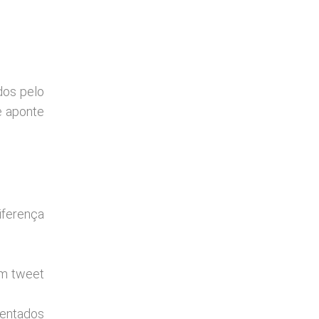
dos pelo
e aponte
iferença
um tweet
sentados