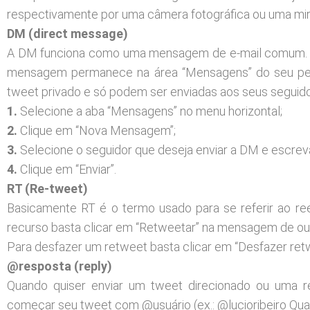
respectivamente por uma câmera fotográfica ou uma mira
DM (direct message)
A DM funciona como uma mensagem de e-mail comum. So
mensagem permanece na área “Mensagens” do seu per
tweet privado e só podem ser enviadas aos seus seguidor
1.
Selecione a aba “Mensagens” no menu horizontal;
2.
Clique em “Nova Mensagem”;
3.
Selecione o seguidor que deseja enviar a DM e escre
4.
Clique em “Enviar”.
RT (Re-tweet)
Basicamente RT é o termo usado para se referir ao r
recurso basta clicar em “Retweetar” na mensagem de ou
Para desfazer um retweet basta clicar em “Desfazer retw
@resposta (reply)
Quando quiser enviar um tweet direcionado ou uma r
começar seu tweet com @usuário (ex.: @lucioribeiro Qual 