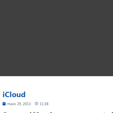
iCloud
maio 29, 2013
11:38