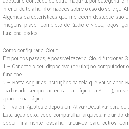
acessar o conteúdo de outra máquina, por categoria: e-mai
inferior da tela há informações sobre o uso do serviço. Al
Algumas características que merecem destaque são o g
imagens, player completo de áudio e vídeo, jogos, ger
funcionalidades.
Como configurar o iCloud
Em poucos passos, é possível fazer o iCloud funcionar. S
1 – Conecte o seu dispositivo (celular) no computador 
funcione.
2 – Basta seguir as instruções na tela que vai se abrir.
mail usado sempre ao entrar na página da Apple), ou se
aparece na página.
3 – Vá em Ajustes e depois em Ativar/Desativar para col
Esta ação deixa você compartilhar arquivos, incluindo 
poder, finalmente, espalhar arquivos para outros 