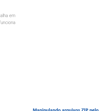
balha em
 funciona
Manipulando arquivos ZIP pelo