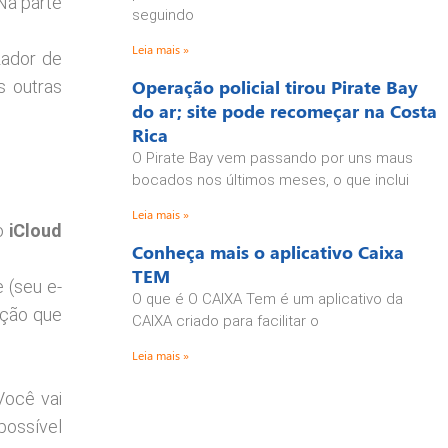
 Na parte
seguindo
Leia mais »
zador de
Operação policial tirou Pirate Bay
s outras
do ar; site pode recomeçar na Costa
Rica
O Pirate Bay vem passando por uns maus
bocados nos últimos meses, o que inclui
Leia mais »
 o
iCloud
Conheça mais o aplicativo Caixa
TEM
 (seu e-
O que é O CAIXA Tem é um aplicativo da
pção que
CAIXA criado para facilitar o
Leia mais »
Você vai
possível