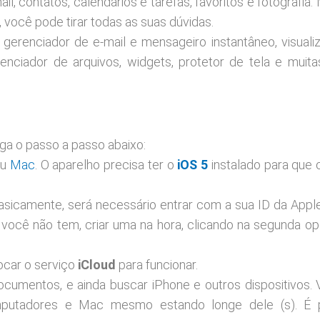
l, contatos, calendários e tarefas, favoritos e fotografia.
i, você pode tirar todas as suas dúvidas.
erenciador de e-mail e mensageiro instantâneo, visuali
enciador de arquivos, widgets, protetor de tela e muita
iga o passo a passo abaixo:
ou
Mac
. O aparelho precisa ter o
iOS 5
instalado para que
 Basicamente, será necessário entrar com a sua ID da Apple
 você não tem, criar uma na hora, clicando na segunda o
ocar o serviço
iCloud
para funcionar.
documentos, e ainda buscar iPhone e outros dispositivos. 
computadores e Mac mesmo estando longe dele (s). É 