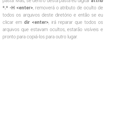
pasta. Mas, se dentro desta pasta eu digitar
attrib
*.* -H <enter>
, removerá o atributo de oculto de
todos os arquivos deste diretório e então se eu
clicar em
dir <enter>
, irá reparar que todos os
arquivos que estavam ocultos, estarão visíveis e
pronto para copiá-los para outro lugar.