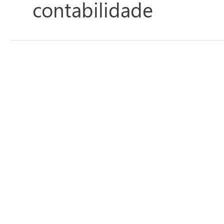
contabilidade
SEFIP
–
ERRO
-
Mensagem
Não
gerada
(CNS-
A0519)