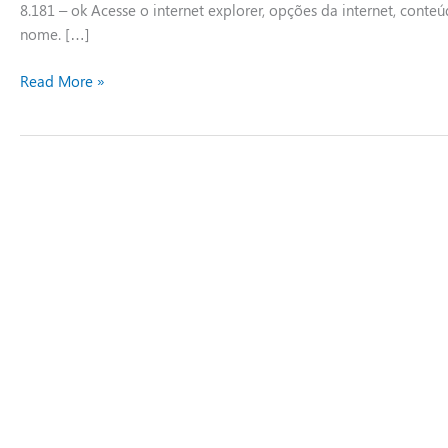
8.181 – ok Acesse o internet explorer, opções da internet, conte
nome. […]
Read More »
Internet
Explorer
abre
e
fecha
e
abre
o
Edge