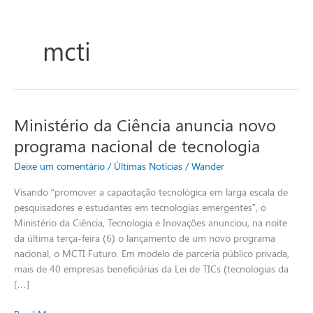
mcti
Ministério da Ciência anuncia novo
Ministério
da
programa nacional de tecnologia
Ciência
Deixe um comentário
/
Últimas Notícias
/
Wander
anuncia
novo
Visando “promover a capacitação tecnológica em larga escala de
programa
pesquisadores e estudantes em tecnologias emergentes”, o
nacional
Ministério da Ciência, Tecnologia e Inovações anunciou, na noite
de
da última terça-feira (6) o lançamento de um novo programa
tecnologia
nacional, o MCTI Futuro. Em modelo de parceria público privada,
mais de 40 empresas beneficiárias da Lei de TICs (tecnologias da
[…]