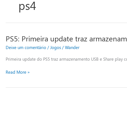
ps4
PS5: Primeira update traz armazena
PS5:
Primeira
Deixe um comentário
/
Jogos
/
Wander
update
traz
Primeira update do PS5 traz armazenamento USB e Share play 
armazenamento
USB
Read More »
e
Share
play
com
PS4