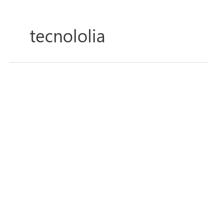
tecnololia
Retrospectiva
Tech:
Os
10
Smartphones
que
Definiram
2025!