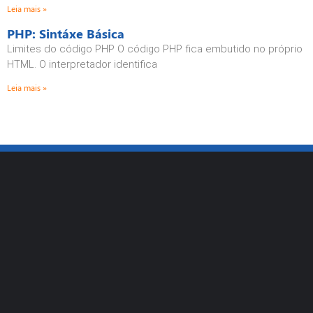
Leia mais »
PHP: Sintáxe Básica
Limites do código PHP O código PHP fica embutido no próprio
HTML. O interpretador identifica
Leia mais »