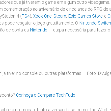
gadores que já tiverem o game em algum outro videogame. 
em comemoração ao aniversário de cinco anos do RPG de a
yStation 4 (
PS4
),
Xbox One
,
Steam
,
Epic Games Store
e
O
s pode resgatar o jogo gratuitamente. O
Nintendo Switc
ção de conta da
Nintendo
— etapa necessária para fazer o
 já tiver no console ou outras plataformas — Foto: Divul
esconto?
Conheça o Compare TechTudo
 sobre a promoção, tanto a versão base como The Witcher